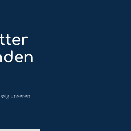
tter
nden
ässig unseren