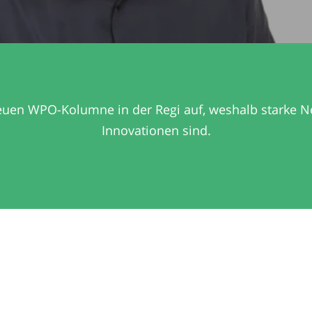
 neuen WPO-Kolumne in der Regi auf, weshalb starke N
Innovationen sind.