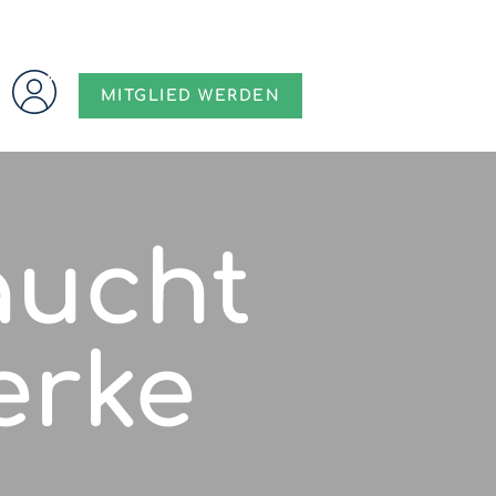
MITGLIED WERDEN
aucht
erke