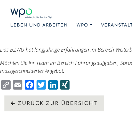
LEBEN UND ARBEITEN
WPO
VERANSTAL
Das BZWU bietet ihnen als Bildungspartner des WPO einen
Das BZWU hat langjährige Erfahrungen im Bereich Weiter
Möchten Sie Ihr Team im Bereich Führungsaufgaben, Sprac
massgeschneidertes Angebot.
Copy
Email
Facebook
Twitter
LinkedIn
XING
Link
ZURÜCK ZUR ÜBERSICHT