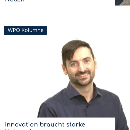
Mit dem Sommerlunch im Hotel & Restaurant Nollen
setzen wir die WPO-Lunchreihe 2026 fort.
WPO Kolumne
Innovation braucht starke