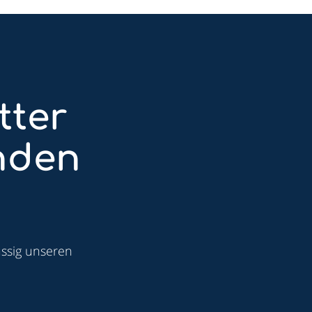
tter
nden
ässig unseren