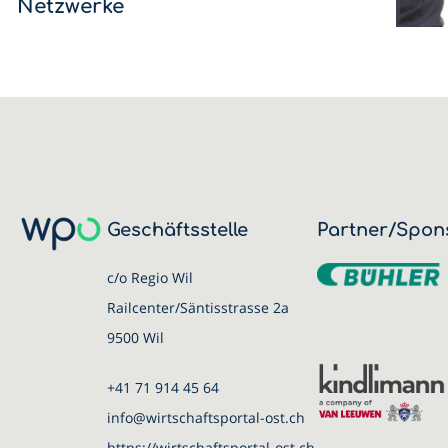
Netzwerke
Stefan Wolf zeigt in der neuen WPO-Kolumne in der Regi
auf, weshalb starke Netzwerke entscheidend für
Innovationen sind.
Geschäftsstelle
Partner/Spon
c/o Regio Wil
Railcenter/Säntisstrasse 2a
9500 Wil
+41 71 914 45 64
info@wirtschaftsportal-ost.ch
https://wirtschaftsportal-ost.ch