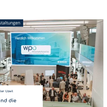
staltungen
er Uzwil
ind die