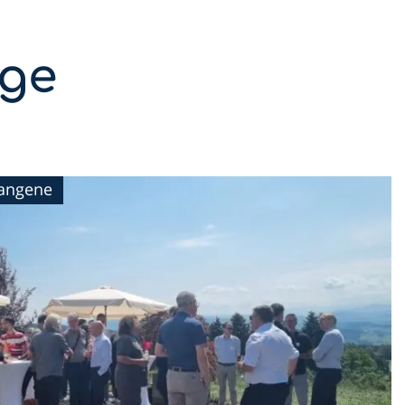
äge
gangene