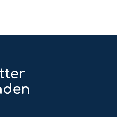
tter
nden