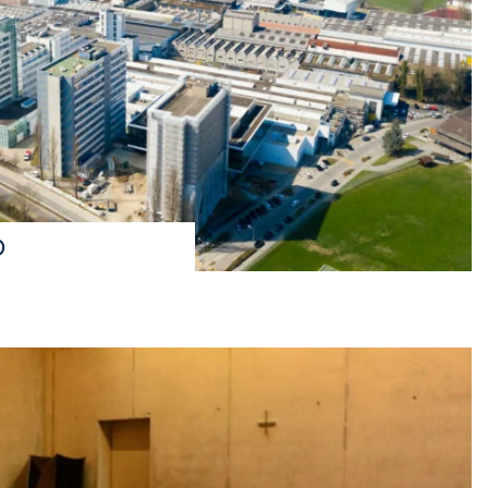
O
Branding-Partner von WPO.
grössten und
stschweiz als Branding-