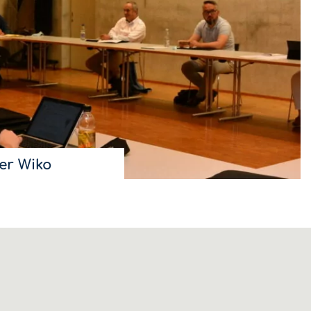
er Wiko
ppiger vertritt in der
 als einer von acht
 Generation.