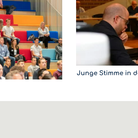
Junge Stimme in d
Der 28-jährige Sirnacher Marc Zu
WPO-Wirtschaftskommission neu
Wirtschaftsvertretern die junge