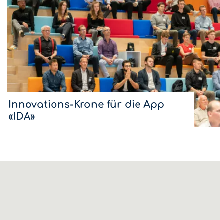
Innovations-Krone für die App
«IDA»
Insgesamt fanden knapp 100 Personen den Weg in den
CUBIC von Bühler, wo die beste Innovation der Region
Wil gekürt wurde. Es siegte die Firma Ihre Ida GmbH aus
Eschlikon mit einer App für sicheres Wohnen im Alter.