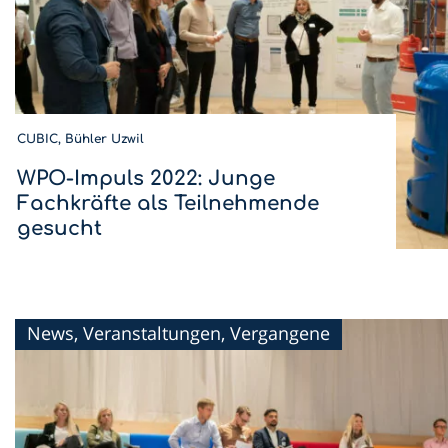
CUBIC, Bühler Uzwil
WPO-Impuls 2022: Junge
Fachkräfte als Teilnehmende
gesucht
Wer wird Innovations-Champion 2022? Als junge
Fachkraft kannst du mitbestimmen! Melde dich jetzt für
WPO-Impuls an.
News, Veranstaltungen, Vergangene