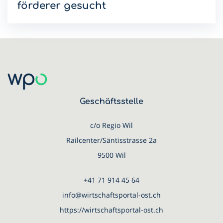
förderer gesucht
Wir suchen per 1. Juli 2026 oder nach Vereinbarung eine
engagierte Persönlichkeit als Standortförderin/-förderer
WPO (m/w/d) Pensum 80 – 100%.
Geschäftsstelle
c/o Regio Wil
Railcenter/Säntisstrasse 2a
9500 Wil
+41 71 914 45 64
info@wirtschaftsportal-ost.ch
https://wirtschaftsportal-ost.ch