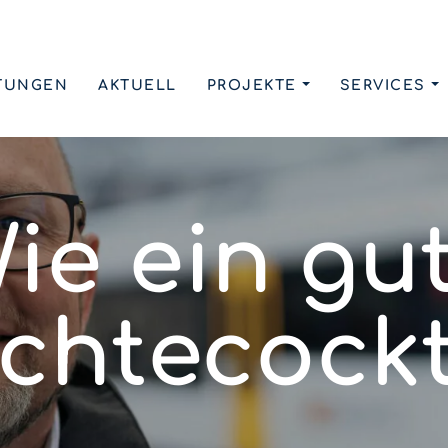
TUNGEN
AKTUELL
PROJEKTE
SERVICES
ie ein gu
chtecockt