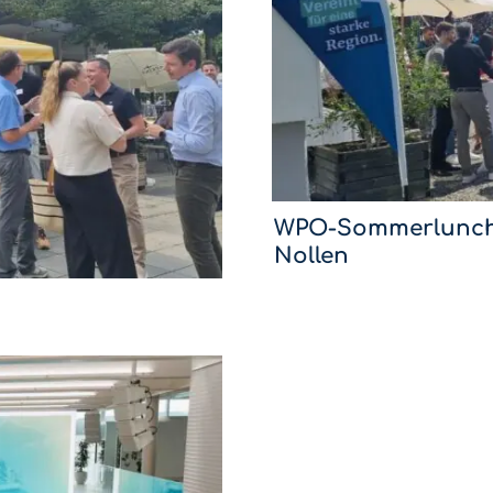
WPO-Sommerlunch
Nollen
Mit dem Sommerlunch im Hotel 
setzen wir die WPO-Lunchreihe 