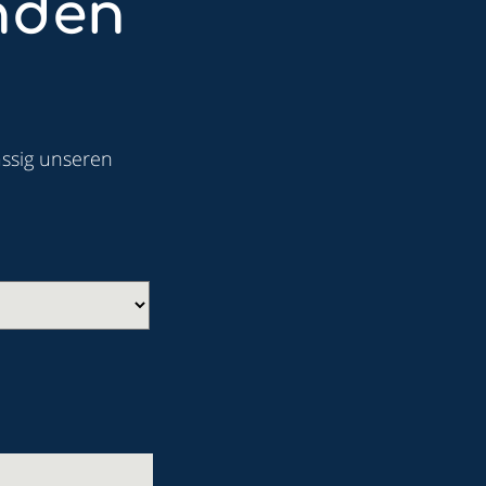
nden
ässig unseren