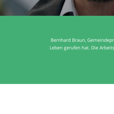
Bernhard Braun, Gemeindeprä
Leben gerufen hat. Die Arbei