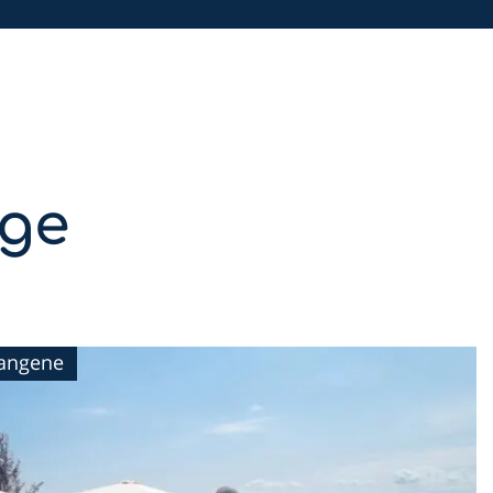
äge
gangene