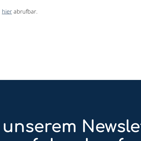
d
hier
abrufbar.
 unserem Newsle