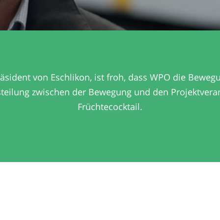
sident von Eschlikon, ist froh, dass WPO die Beweg
tsteilung zwischen der Bewegung und den Projektveran
Früchtecocktail.