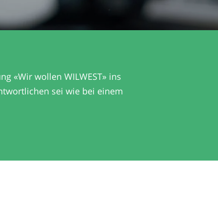
ung «Wir wollen WILWEST» ins
twortlichen sei wie bei einem