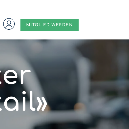
MITGLIED WERDEN
ter
ail»