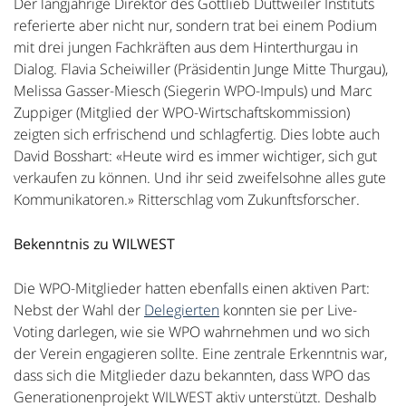
Der langjährige Direktor des Gottlieb Duttweiler Instituts
referierte aber nicht nur, sondern trat bei einem Podium
mit drei jungen Fachkräften aus dem Hinterthurgau in
Dialog. Flavia Scheiwiller (Präsidentin Junge Mitte Thurgau),
Melissa Gasser-Miesch (Siegerin WPO-Impuls) und Marc
Zuppiger (Mitglied der WPO-Wirtschaftskommission)
zeigten sich erfrischend und schlagfertig. Dies lobte auch
David Bosshart: «Heute wird es immer wichtiger, sich gut
verkaufen zu können. Und ihr seid zweifelsohne alles gute
Kommunikatoren.» Ritterschlag vom Zukunftsforscher.
Bekenntnis zu WILWEST
Die WPO-Mitglieder hatten ebenfalls einen aktiven Part:
Nebst der Wahl der
Delegierten
konnten sie per Live-
Voting darlegen, wie sie WPO wahrnehmen und wo sich
der Verein engagieren sollte. Eine zentrale Erkenntnis war,
dass sich die Mitglieder dazu bekannten, dass WPO das
Generationenprojekt WILWEST aktiv unterstützt. Deshalb