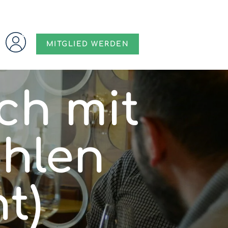
MITGLIED WERDEN
ch mit
ühlen
t)