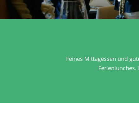
Feines Mittagessen und gu
Ferienlunches.