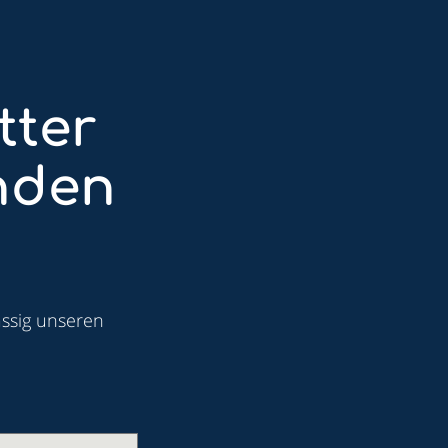
tter
nden
ässig unseren