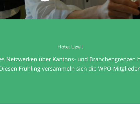
Hotel Uzwil
tes Netzwerken über Kantons- und Branchengrenzen h
 Diesen Frühling versammeln sich die WPO-Mitglieder 