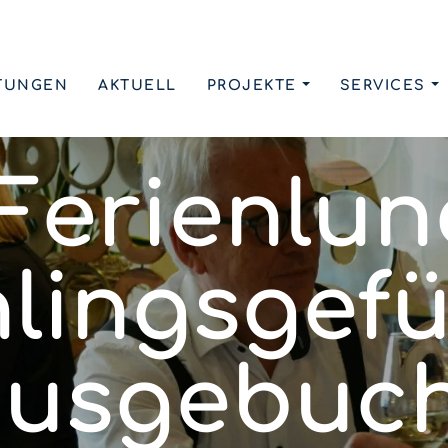
TUNGEN
AKTUELL
PROJEKTE
SERVICES
erienlun
lingsgef
ausgebuch