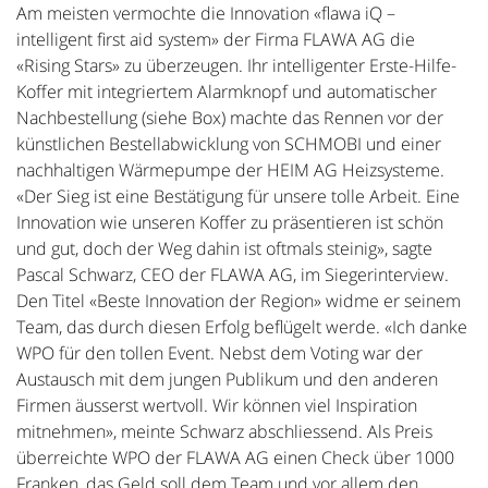
Am meisten vermochte die Innovation «flawa iQ –
intelligent first aid system» der Firma FLAWA AG die
«Rising Stars» zu überzeugen. Ihr intelligenter Erste-Hilfe-
Koffer mit integriertem Alarmknopf und automatischer
Nachbestellung (siehe Box) machte das Rennen vor der
künstlichen Bestellabwicklung von SCHMOBI und einer
nachhaltigen Wärmepumpe der HEIM AG Heizsysteme.
«Der Sieg ist eine Bestätigung für unsere tolle Arbeit. Eine
Innovation wie unseren Koffer zu präsentieren ist schön
und gut, doch der Weg dahin ist oftmals steinig», sagte
Pascal Schwarz, CEO der FLAWA AG, im Siegerinterview.
Den Titel «Beste Innovation der Region» widme er seinem
Team, das durch diesen Erfolg beflügelt werde. «Ich danke
WPO für den tollen Event. Nebst dem Voting war der
Austausch mit dem jungen Publikum und den anderen
Firmen äusserst wertvoll. Wir können viel Inspiration
mitnehmen», meinte Schwarz abschliessend. Als Preis
überreichte WPO der FLAWA AG einen Check über 1000
Franken, das Geld soll dem Team und vor allem den