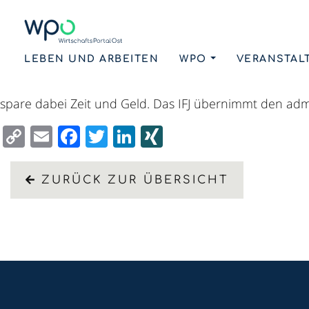
LEBEN UND ARBEITEN
WPO
VERANSTAL
Handelsregistereinträge müssen durch die Inhaber/inne
spare dabei Zeit und Geld. Das IFJ übernimmt den admin
Copy
Email
Facebook
Twitter
LinkedIn
XING
Link
ZURÜCK ZUR ÜBERSICHT