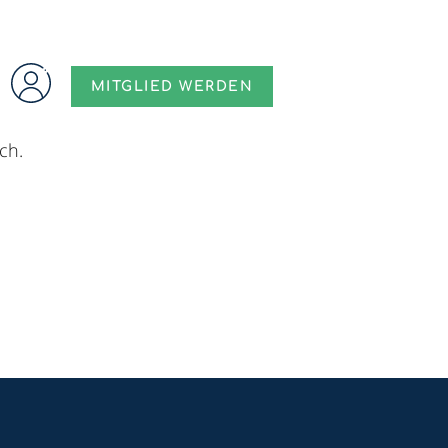
MITGLIED WERDEN
ntritt. Gib uns deine Mutation online in Auftrag und
ch.