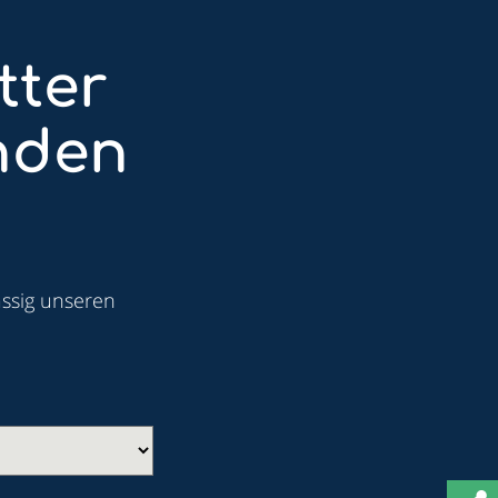
tter
nden
ässig unseren