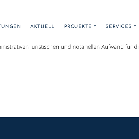
TUNGEN
AKTUELL
PROJEKTE
SERVICES
n aktualisiert werden, sobald eine formale Änderung ei
istrativen juristischen und notariellen Aufwand für di