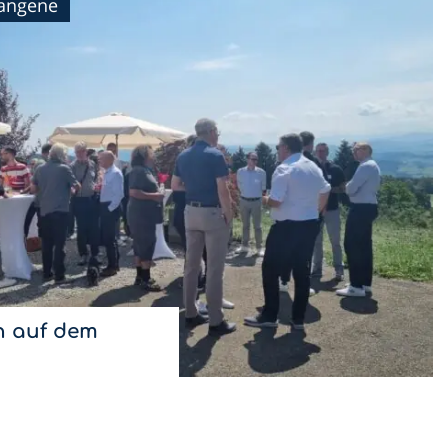
gangene
 auf dem
& Restaurant Nollen
2026 fort.