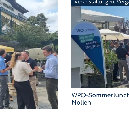
Veranstaltungen, Ver
WPO-Sommerlunch
Nollen
Mit dem Sommerlunch im Hotel 
setzen wir die WPO-Lunchreihe 